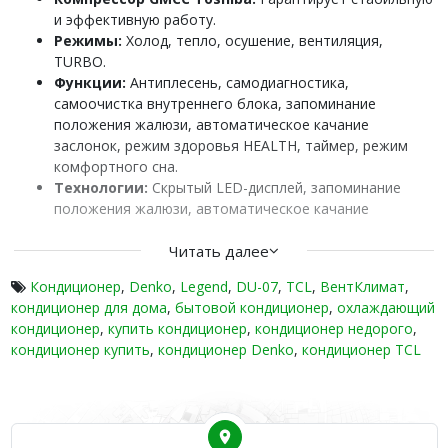
и эффективную работу.
Режимы:
Холод, тепло, осушение, вентиляция,
TURBO.
Функции:
Антиплесень, самодиагностика,
самоочистка внутреннего блока, запоминание
положения жалюзи, автоматическое качание
заслонок, режим здоровья HEALTH, таймер, режим
комфортного сна.
Технологии:
Скрытый LED-дисплей, запоминание
положения жалюзи, автоматическое качание
заслонок.
Экологичность:
Читать далее
Использование экологичного
фреона R32.
Кондиционер
,
Denko
,
Legend
,
DU-07
,
TCL
,
ВентКлимат
,
Управление:
Беспроводной пульт ДУ.
кондиционер для дома
,
бытовой кондиционер
,
охлаждающий
Серия Legend On/Off (2025):
кондиционер
,
купить кондиционер
,
кондиционер недорого
,
кондиционер купить
,
кондиционер Denko
,
кондиционер TCL
Данная модель входит в серию Legend On/Off (2025),
включающую 5 моделей с компактным дизайном и широким
функционалом. Наружные блоки работают на компрессорах
GMCC постоянной производительности. В комплекте –
пульт ДУ.