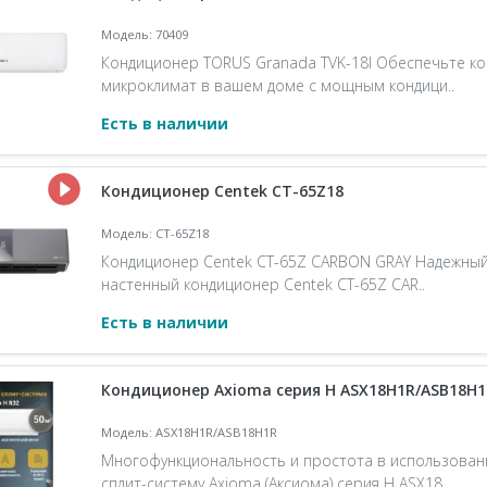
Модель: 70409
Кондиционер TORUS Granada TVK-18I Обеспечьте 
микроклимат в вашем доме с мощным кондици..
Есть в наличии
Кондиционер Centek CT-65Z18
Модель: CT-65Z18
Кондиционер Centek CT-65Z CARBON GRAY Надежный
настенный кондиционер Centek CT-65Z CAR..
Есть в наличии
Кондиционер Axioma серия H ASX18H1R/ASB18H1
Модель: ASX18H1R/ASB18H1R
Многофункциональность и простота в использован
сплит-систему Axioma (Аксиома) серия H ASX18..