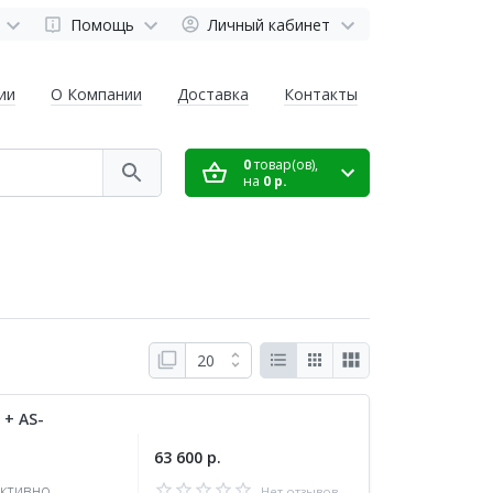
Помощь
Личный кабинет
ии
О Компании
Доставка
Контакты
0
товар(ов),
на
0 р.
+ AS-
63 600 р.
ктивно
Нет отзывов