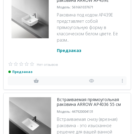
раковина ARROW AP439E
Модель: 561661037671
Раковина под кодом AP439E
представляет собой
прямоугольную форму в
классическом белом цвете. Её
разм..
Предзаказ
Нет отзывов
Предзаказ
Встраиваемая прямоугольная
раковина ARROW AP4036 55 см
Модель: 447920004131
Встраиваемая снизу (врезная)
раковина - это изысканное
решение для вашей ванной