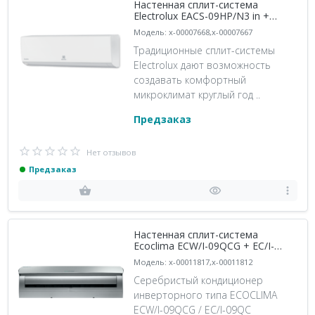
Настенная сплит-система
Electrolux EACS-09HP/N3 in +
EACS-09HP/N3 out
Модель: x-00007668,x-00007667
Традиционные сплит-системы
Electrolux дают возможность
создавать комфортный
микроклимат круглый год ..
Предзаказ
Нет отзывов
Предзаказ
Настенная сплит-система
Ecoclima ECW/I-09QCG + EC/I-
09QC, серебристый
Модель: x-00011817,x-00011812
Серебристый кондиционер
инверторного типа ECOCLIMA
ECW/I-09QCG / EC/I-09QC