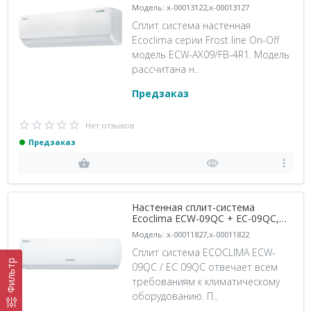
AX09/F-4R1, белый
Модель: x-00013122,x-00013127
Сплит система настенная
Ecoclima серии Frost line On-Off
модель ECW-AX09/FB-4R1. Модель
рассчитана н..
Предзаказ
Нет отзывов
Предзаказ
Настенная сплит-система
Ecoclima ECW-09QC + EC-09QC,
белый
Модель: x-00011827,x-00011822
Сплит система ECOCLIMA ECW-
Фильтр
09QC / EC 09QC отвечает всем
требованиям к климатическому
оборудованию. П..