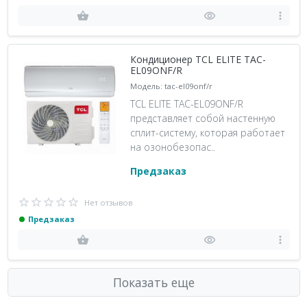
Кондиционер TCL ELITE TAC-
EL09ONF/R
Модель: tac-el09onf/r
TCL ELITE TAC-EL09ONF/R
представляет собой настенную
сплит-систему, которая работает
на озонобезопас..
Предзаказ
Нет отзывов
Предзаказ
Показать еще