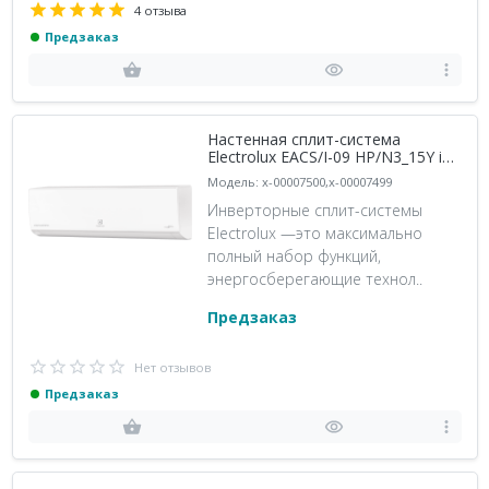
4 отзыва
Предзаказ
Настенная сплит-система
Electrolux EACS/I-09 HP/N3_15Y in
+ EACS/I-09 HP/N3_15Y out, белый
Модель: x-00007500,x-00007499
Инверторные сплит-системы
Electrolux —это максимально
полный набор функций,
энергосберегающие технол..
Предзаказ
Нет отзывов
Предзаказ