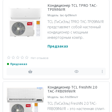
Кондиционер TCL TPRO TAC-
TP09INV/R
Модель: tac-tp09inv/r
TCL (ТиСиЭль) TPRO TAC-TP09INV/R
представляет собой настенный
кондиционер с мощным
инверторным компр..
Предзаказ
Нет отзывов
Предзаказ
Кондиционер TCL FreshIN 2.0
TAC-FRB09INV/R
Модель: tac-frb09inv/r
TCL (ТиСиЭль) FreshIN 2.0 TAC-
FRB09INV/R – это настенная сплит-