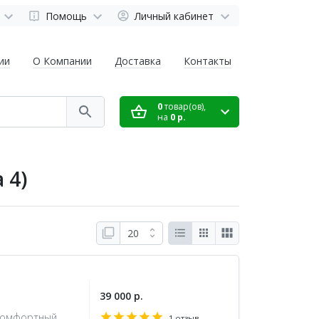
Помощь
Личный кабинет
ии
О Компании
Доставка
Контакты
0
товар(ов),
на
0 р.
 4)
39 000 р.
 комфортный
1 отзыв