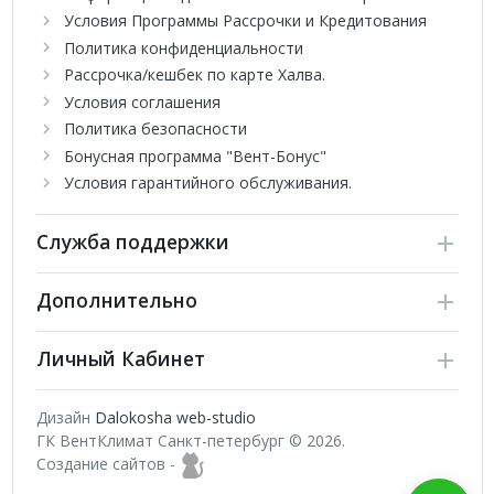
Модели могут использоваться как в сплит так и в мульт
Условия Программы Рассрочки и Кредитования
Специальное антикоррозийное покрытие BLUE FIN тепл
Политика конфиденциальности
Когда кондиционер выключен, LED-дисплей становится 
Рассрочка/кешбек по карте Халва.
Настенная сплит-система от китайского бренда Haier серии F
Условия соглашения
Оборудование сочетает в себе стильный дизайн, простоту
Политика безопасности
функционала и превосходные рабочие характеристики как на о
Бонусная программа "Вент-Бонус"
Условия гарантийного обслуживания.
Служба поддержки
Дополнительно
Личный Кабинет
Дизайн
Dalokosha web-studio
ГК ВентКлимат Санкт-петербург © 2026.
Создание сайтов -