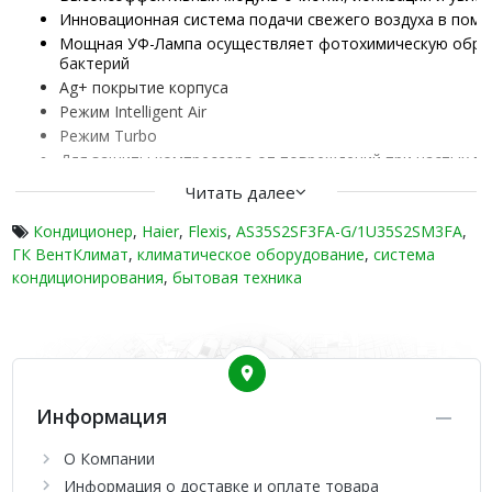
Инновационная система подачи свежего воздуха в пом
Мощная УФ-Лампа осуществляет фотохимическую обрабо
бактерий
Ag+ покрытие корпуса
Режим Intelligent Air
Режим Turbo
Для защиты компрессора от повреждений при частых вк
Адаптер проводного пульта
Читать далее
Благодаря использованию теплообменника увеличенног
также усовершенствованной конструкции поддона со вс
Кондиционер
,
Haier
,
Flexis
,
AS35S2SF3FA-G/1U35S2SM3FA
,
вплоть до -20 °С
ГК ВентКлимат
,
климатическое оборудование
,
система
Для предотвращения слишком сильного снижения темпе
кондиционирования
,
бытовая техника
температуру на уровне +10 °С
Конструктивные особенности наружного блока позволя
напряжения в электрической сети
5 скоростей вентилятора внутреннего блока
7 скоростей вентилятора наружного блока
Продуманная и простая конструкция блоков делают мо
Информация
Дренажные и фреоновые трубопроводы могут быть подкл
Фронтальная панель кондиционера легко чистится, а ж
О Компании
специальных инструментов
Информация о доставке и оплате товара