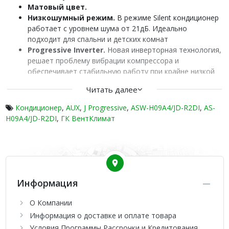
Матовый цвет.
Низкошумный режим.
В режиме Silent кондиционер
работает с уровнем шума от 21дБ. Идеально
подходит для спальни и детских комнат
Progressive Inverter.
Новая инверторная технология,
решает проблему вибрации компрессора и
обеспечивает стабильную работу при крайне низкой
частоте вращения в 1 Гц. При работе на минимальных
Читать далее
оборотах компрессора кондиционер потребляет
всего 45 Вт-это меньше чем обычная электрическая
Кондиционер
,
AUX
,
J Progressive
,
ASW-H09A4/JD-R2DI
,
AS-
лампочка
H09A4/JD-R2DI
,
ГК ВентКлимат
Самоочистка Self-cleaning Plus.
Комплексная
очистка внутреннего и внешнего блока. Расходы на
техобслуживание снижаются на 30%.
Покрытие Gold Fin.
Лучше отвод конденсата с
поверхности теплообменника, повышенная
коррозийная стойкость и производительность.
Информация
Защита клапанной группы.
Внешний блок оснащен
защитной крышкой вентилей, предохраняющей их от
О Компании
повреждений и воздействия окружающей среды, а
Информация о доставке и оплате товара
также придавая наружному блоку эстетичный
Условия Программы Рассрочки и Кредитования