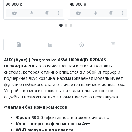
90 900 р.
48 900 р.
AUX (Аукс) J Progressive
ASW
-
H
09
A
4/
JD
-
R
2
DI
/
AS
-
H
09
A
4/
JD
-
R
2
DI
– это качественная и стильная сплит-
система, которая отлично впишется в любой интерьер и
подчеркнёт вкус хозяина. Рассматриваемая модель имеет
функцию глубокого сна и отличается наличием ионизатора.
Устройство может похвастаться длительным сроком
службы и возможностью автоматического перезапуска.
Флагман без компромиссов
Фреон R32.
Эффективности и экологичность.
Класс энергоэффективности А++
Wi-Fi молуль в комплекте.