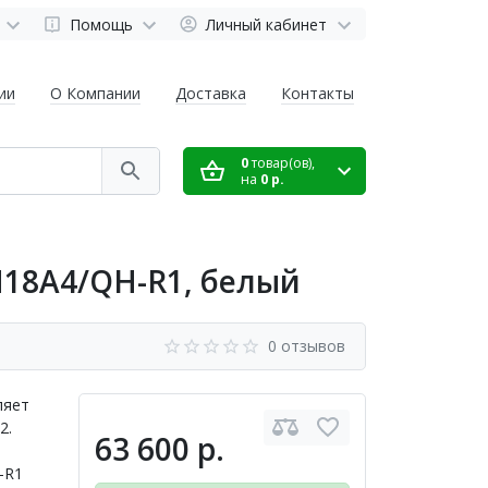
Помощь
Личный кабинет
ии
О Компании
Доставка
Контакты
0
товар(ов),
на
0 р.
H18A4/QH-R1, белый
0 отзывов
ляет
2.
63 600 р.
-R1