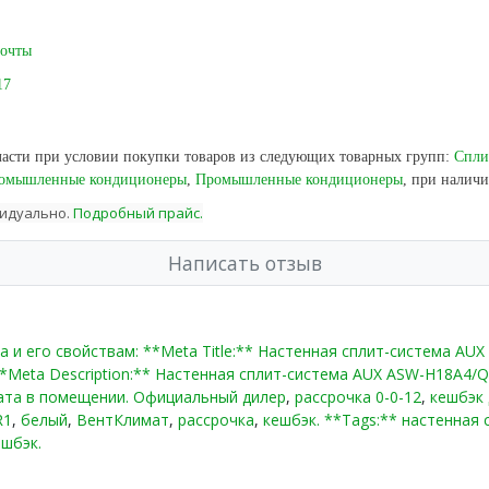
плей в выключенном состоянии на корпусе внутреннего блока;
троен в пульт дистанционного управления. Блок автоматически 
почты
ой части комнаты, где находится человек;
ема самодиагностики обеспечивает высокую надежность эксплуа
17
етры работы системы. В случае возникновения внештатной ситу
 ошибки. Благодаря этому, специалист быстро определит и устр
оматическом режиме. При включении режима обогрева, для иск
асти при условии покупки товаров из следующих товарных групп:
Спли
него блока автоматически переключается на минимальную скоро
омышленные кондиционеры
,
Промышленные кондиционеры
, при налич
теплообменника внутреннего блока до достаточной степени;
видуально.
Подробный прайс.
Написать отзыв
Читать далее
а и его свойствам: **Meta Title:** Настенная сплит-система A
**Meta Description:** Настенная сплит-система AUX ASW-H18A4/
ата в помещении. Официальный дилер
,
рассрочка 0-0-12
,
кешбэк 
R1
,
белый
,
ВентКлимат
,
рассрочка
,
кешбэк. **Tags:** настенная 
ешбэк.