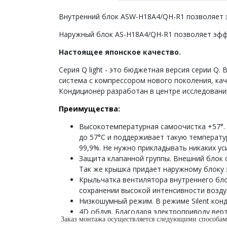
Внутренний блок ASW-H18A4/QH-R1 позволяет 
Наружный блок AS-H18A4/QH-R1 позволяет эфф
Настоящее японское качество.
Серия Q light - это бюджетная версия серии Q.
система с компрессором нового поколения, ка
Кондиционер разработан в центре исследований
Преимущества:
Высокотемпературная самоочистка +57°. 
до 57°С и поддерживает такую температу
99,9%. Не нужно прикладывать никаких уси
Защита клапанной группы. Внешний блок
Так же крышка придает наружному блоку 
Крыльчатка вентилятора внутреннего бло
сохранении высокой интенсивности возду
Низкошумный режим. В режиме Silent кон
4D обдув. Благодаря электроприводу вер
Заказ монтажа осуществляется следующими способам
Режим сна. Приносит пользу для здоровь