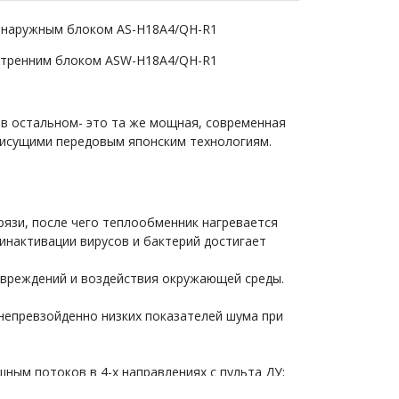
с наружным блоком AS-H18A4/QH-R1
нутренним блоком ASW-H18A4/QH-R1
ь, в остальном- это та же мощная, современная
рисущими передовым японским технологиям.
рязи, после чего теплообменник нагревается
инактивации вирусов и бактерий достигает
овреждений и воздействия окружающей среды.
непревзойденно низких показателей шума при
ным потоков в 4-х направлениях с пульта ДУ;
чное время;