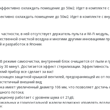
эффективно охлаждать помещение до 50м2. Идет в комплекте 
ективно охлаждать помещение до 50м2. Идет в комплекте с в
 В частности, в ней отсутствует держатель пульта и Wi-Fi модул
чественной очисткой воздуха и многими другими инновациями п
 и разработок в Японии.
В режиме самоочистки, внутренний блок очищается от пыли и г
ру 30 минут. Достигается эффект стерилизации. Эффективность 
лий прибор все сделает за вас!
 оснащен защитной крышкой вентилей, предохраняющей их от п
эстетичный внешний вид;
ка имеет увеличенный диаметр 106 мм, что позволяет достичь 
шного потока;
диционер работает с уровнем шума от 21дБ;
тикальных и горизонтальной жалюзи возможно управлять воздуш
и:
я и предотвращает нерациональный расход электроэнергии в но