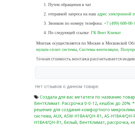
Дисплей «Мираж» позволяет скрывать дис
Путем обращения в чат
Функция iFeel. Температурный датчик вс
отправкой запроса на наш
адрес электронной 
максимально комфортной температуры в т
Cамодиагностика 360°. Встроенная сист
Звонком по номеру телефона:
+7 (499) 608-00-
непрерывно контролирует основные парам
По следующей ссылке:
ГК Вент Климат
дисплее внутреннего блока отобразит код
Функция «Антисквозняк».
Работает в авт
Монтаж осуществляется по Москве и Московской Обл
холодного воздуха, вентилятор внутрен
мульти-сплит системы
,
Системы вентиляции
,
Полупр
установленного уровня, после прогрева 
Точная стоимость монтажа рассчитывается инди
Пульт ДУ с подстветкой;
Удаленное управление Wi-Fi (опция).
Нет отзывов о данном товаре.
Создала для вас метатеги по названию товар
ВентКлимат. Рассрочка 0-0-12
,
кешбэк до 20%. 
решение для создания комфортного микроклим
система
,
AUX
,
ASW-H18A4/QH-R1
,
AS-H18A4/QH-
H18A4/QH-R1
,
белый
,
ВентКлимат
,
рассрочка
,
к