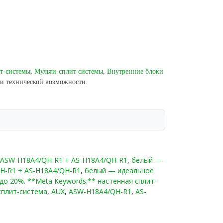
выберет режим работы, чтобы достичь
тации оборудования. Микропроцессор
ации, автоматически защитит систему, а на
анит неисправность;
лючения дискомфорта, вызванного потоком
т-системы
,
Мульти-сплит системы
,
Внутренние блоки
сть, с последующим повышением скорости до
ии технической возможности.
UX ASW-H18A4/QH-R1 + AS-H18A4/QH-R1
,
белый —
QH-R1 + AS-H18A4/QH-R1
,
белый — идеальное
до 20%. **Meta Keywords:** настенная сплит-
сплит-система
,
AUX
,
ASW-H18A4/QH-R1
,
AS-