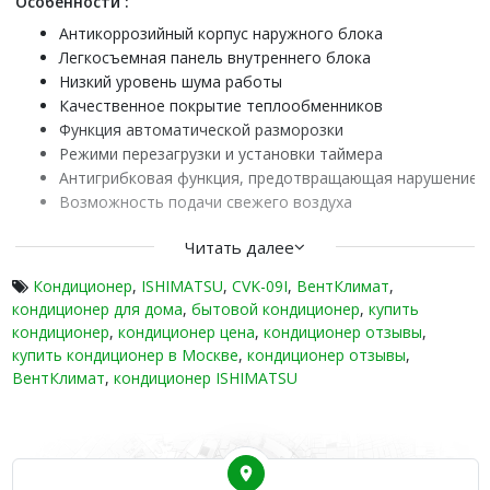
Особенности :
Антикоррозийный корпус наружного блока
Легкосъемная панель внутреннего блока
Низкий уровень шума работы
Качественное покрытие теплообменников
Функция автоматической разморозки
Режими перезагрузки и установки таймера
Антигрибковая функция, предотвращающая нарушение 
Возможность подачи свежего воздуха
Данная серия отличается компактными размерами и наличие
Читать далее
или начать работу кондиционеров в нужное время. Каждый п
отвлекать на работе или во время сна.
Кондиционер
,
ISHIMATSU
,
CVK-09I
,
ВентКлимат
,
кондиционер для дома
,
бытовой кондиционер
,
купить
кондиционер
,
кондиционер цена
,
кондиционер отзывы
,
купить кондиционер в Москве
,
кондиционер отзывы
,
ВентКлимат
,
кондиционер ISHIMATSU