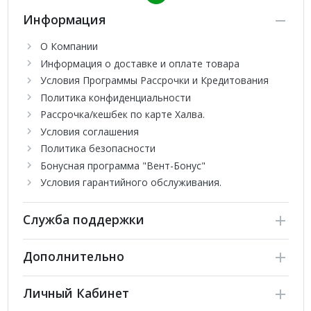
Оптимальный воздухообмен и свежий воздух.
Информация
Русскоязычный пульт YR-HQ(RU):
Удобное
управление.
О Компании
Self-Hygiene:
Антибактериальное покрытие всех
Информация о доставке и оплате товара
ключевых компонентов.
Условия Программы Рассрочки и Кредитования
Серия FLEXIS Super Match:
Настенные кондиционеры
Политика конфиденциальности
премиум-класса от Haier, разработанные с использованием
Рассрочка/кешбек по карте Халва.
самых современных технологий. Мощность до 7 кВт,
Условия соглашения
площадь до 70 кв. м. Доступны в цветах: белый, золотистый,
Политика безопасности
черный.
Бонусная программа "Вент-Бонус"
Условия гарантийного обслуживания.
Служба поддержки
Дополнительно
Личный Кабинет