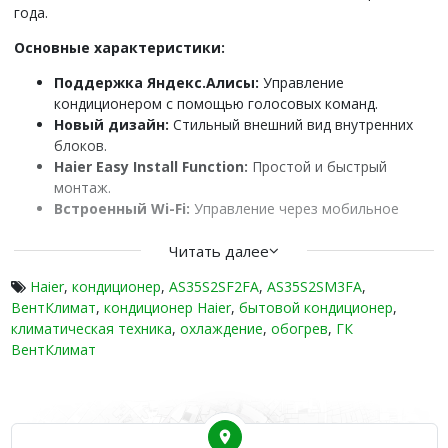
года.
Основные характеристики:
Поддержка Яндекс.Алисы:
Управление
кондиционером с помощью голосовых команд.
Новый дизайн:
Стильный внешний вид внутренних
блоков.
Haier Easy Install Function:
Простой и быстрый
монтаж.
Встроенный Wi-Fi:
Управление через мобильное
приложение.
UV-лампа 2 поколения:
Читать далее
Эффективная дезинфекция
воздуха.
Haier
,
кондиционер
,
AS35S2SF2FA
,
AS35S2SM3FA
,
Функция самоочистки испарителей SelfClean:
ВентКлимат
,
кондиционер Haier
,
бытовой кондиционер
,
Поддержание чистоты и эффективности.
климатическая техника
,
охлаждение
,
обогрев
,
ГК
STERI-CLEAN 56°C:
Стерилизация воздуха для
ВентКлимат
здоровья.
Nano-Aqua генератор:
Увлажнение воздуха.
Eco-sensor:
Автоматическая регулировка мощности в
зависимости от присутствия и освещенности.
Антибактериальный фильтр "О2 - fresh":